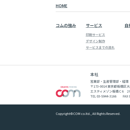
HOME
コムの強み
サービス
自
印刷サービス
デザイン制作
サービスまでの流れ
本社
営業部・生産管理部・経理
〒173-0014 東京都板橋区大
エスティメゾン板橋Ｃ6 2Ｆ
TEL 03-5944-3166 FAX 0
Copyright©COM co.ltd., All Rights Reserved.