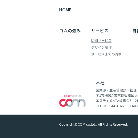
HOME
コムの強み
サービス
自
印刷サービス
デザイン制作
サービスまでの流れ
本社
営業部・生産管理部・経理
〒173-0014 東京都板橋区大
エスティメゾン板橋Ｃ6 2Ｆ
TEL 03-5944-3166 FAX 0
Copyright©COM co.ltd., All Rights Reserved.