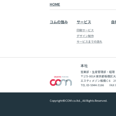
HOME
コムの強み
サービス
自
印刷サービス
デザイン制作
サービスまでの流れ
本社
営業部・生産管理部・経理
〒173-0014 東京都板橋区大
エスティメゾン板橋Ｃ6 2Ｆ
TEL 03-5944-3166 FAX 0
Copyright©COM co.ltd., All Rights Reserved.