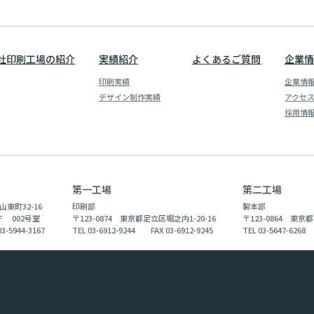
社印刷工場の紹介
実績紹介
よくあるご質問
企業情
印刷実績
企業情
デザイン制作実績
アクセ
採用情
第一工場
第二工場
山東町32-16
印刷部
製本部
 002号室
〒123-0874 東京都足立区堀之内1-20-16
〒123-0864 東京都
3-5944-3167
TEL 03-6912-9244 FAX 03-6912-9245
TEL 03-5647-6268